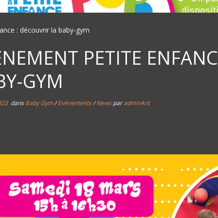
ance : découvrir la baby-gym
ÈNEMENT PETITE ENFANCE
BY-GYM
023
dans
Baby Gym
/
Evénements
/
News
par
adminAnt