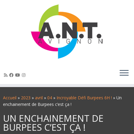
Passer
au
Accueil
»
2023
»
avril
»
04
»
Incroyable Défi Burpees 6H !
»
Un
contenu
enchainement de Burpees c’est ça !
UN ENCHAINEMENT DE
BURPEES C’EST ÇA !