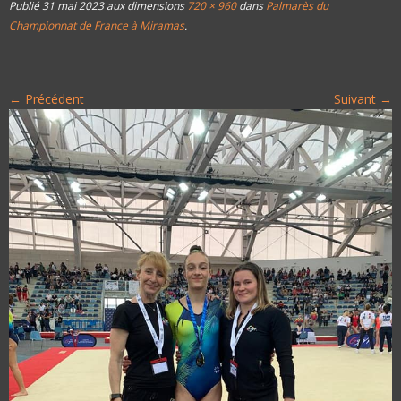
Publié
31 mai 2023
aux dimensions
720 × 960
dans
Palmarès du
Championnat de France à Miramas
.
← Précédent
Suivant →