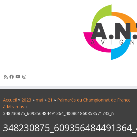
Passer
au
Accueil
»
2023
»
mai
»
21
»
Palmarès du Championnat de France
contenu
à Miramas
»
348230875_609356484491364_400801860858571733_n
348230875_609356484491364