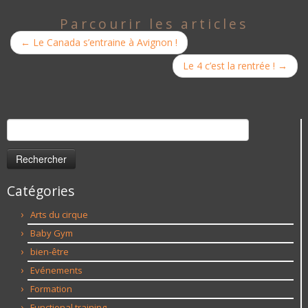
Parcourir les articles
←
Le Canada s’entraine à Avignon !
Le 4 c’est la rentrée !
→
Rechercher :
Catégories
Arts du cirque
Baby Gym
bien-être
Evénements
Formation
Functional training