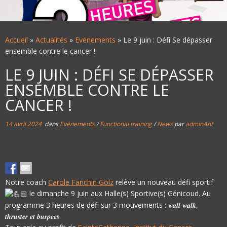
Accueil
»
Actualités
»
Evénements
»
Le 9 juin : Défi Se dépasser
ensemble contre le cancer !
LE 9 JUIN : DÉFI SE DÉPASSER
ENSEMBLE CONTRE LE
CANCER !
14 avril 2024
dans
Evénements
/
Functional training
/
News
par
adminAnt
Notre coach
Carole Fanchin Gölz
relève un nouveau défi sportif
le dimanche 9 juin aux Halle(s) Sportive(s) Génicoud. Au
programme 3 heures de défi sur 3 mouvements : 𝒘𝒂𝒍𝒍 𝒘𝒂𝒍𝒌,
𝒕𝒉𝒓𝒖𝒔𝒕𝒆𝒓 𝒆𝒕 𝒃𝒖𝒓𝒑𝒆𝒆𝒔.