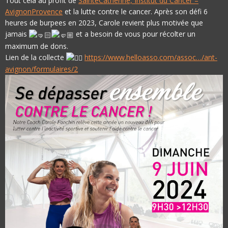
Tout cela au profit de
SainteCatherine, Institut du Cancer –
AvignonProvence
et la lutte contre le cancer. Après son défi 6
heures de burpees en 2023, Carole revient plus motivée que
jamais
et a besoin de vous pour récolter un
maximum de dons.
Lien de la collecte
https://www.helloasso.com/assoc…/ant-
avignon/formulaires/2