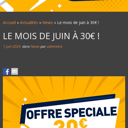
Accueil
»
Actualités
»
News
»
Le mois de juin à 30€ !
LE MOIS DE JUIN À 30€ !
1 juin 2024
dans
News
par
adminAnt