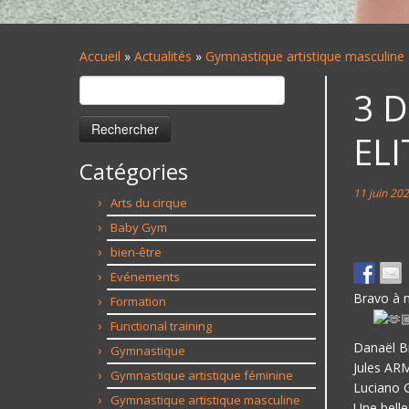
Accueil
»
Actualités
»
Gymnastique artistique masculine
Rechercher :
3 
ELI
Catégories
11 juin 20
Arts du cirque
Baby Gym
bien-être
Evénements
Bravo à n
Formation
Functional training
Danaël Br
Gymnastique
Jules AR
Gymnastique artistique féminine
Luciano 
Gymnastique artistique masculine
Une belle