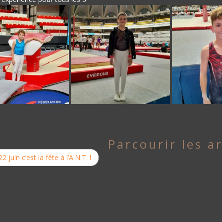
Parcourir les ar
2 juin c’est la fête à l’A.N.T. !