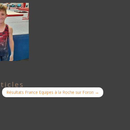
ticles
Résultats France Equipes à la Roche sur Foron
→