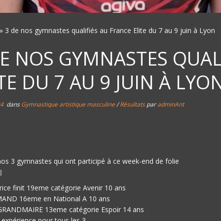
»
3 de nos gymnastes qualifiés au France Elite du 7 au 9 juin à Lyon
DE NOS GYMNASTES QUAL
TE DU 7 AU 9 JUIN À LYO
24
dans
Gymnastique artistique masculine
/
Résultats
par
adminAnt
os 3 gymnastes qui ont participé à ce week-end de folie
ice finit 19eme catégorie Avenir 10 ans
MAND 16eme en National A 10 ans
GRANDMAIRE 13eme catégorie Espoir 14 ans
 expérience pour tous les 3