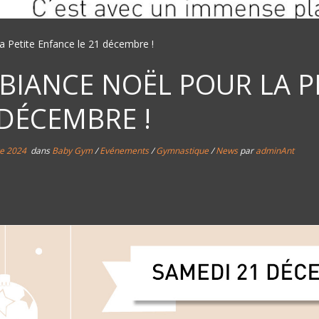
a Petite Enfance le 21 décembre !
BIANCE NOËL POUR LA P
 DÉCEMBRE !
e 2024
dans
Baby Gym
/
Evénements
/
Gymnastique
/
News
par
adminAnt