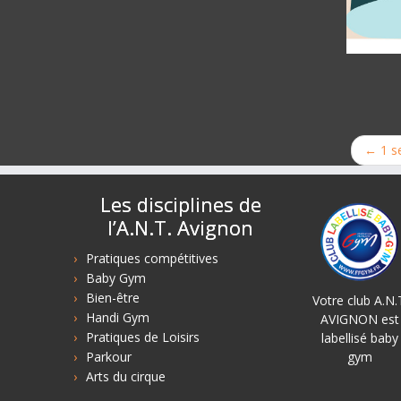
←
1 s
Les disciplines de
l’A.N.T. Avignon
Pratiques compétitives
Baby Gym
Bien-être
Votre club A.N.
Handi Gym
AVIGNON est
Pratiques de Loisirs
labellisé baby
Parkour
gym
Arts du cirque