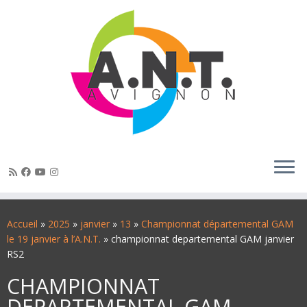
Passer
au
Accueil
»
2025
»
janvier
»
13
»
Championnat départemental GAM
contenu
le 19 janvier à l’A.N.T.
»
championnat departemental GAM janvier
RS2
CHAMPIONNAT
DEPARTEMENTAL GAM