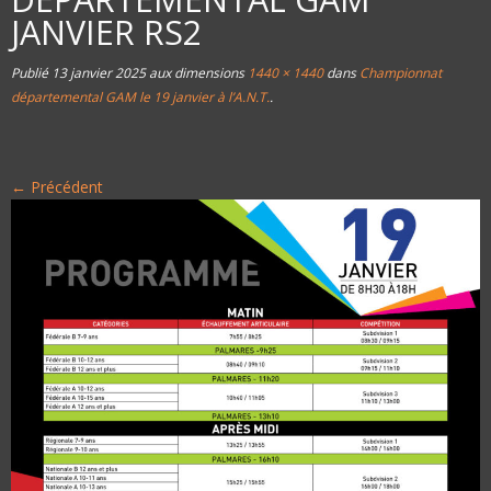
JANVIER RS2
Publié
13 janvier 2025
aux dimensions
1440 × 1440
dans
Championnat
départemental GAM le 19 janvier à l’A.N.T.
.
← Précédent