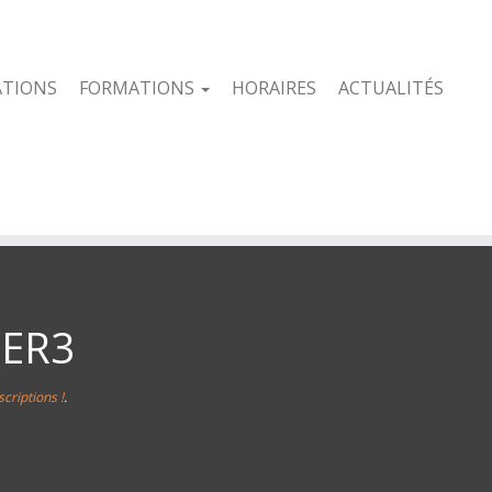
ATIONS
FORMATIONS
HORAIRES
ACTUALITÉS
IER3
criptions !
.