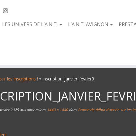
LES UNIVERS DE L’A.N.T.
L’A.N.T. AVIGNON
PREST
r les inscriptions !
»
inscription_janvier_fevrier3
SCRIPTION_JANVIER_FEVR
anvier 2025
aux dimensions
1440 × 1440
dans
Promo de début d’année sur les ins
dent