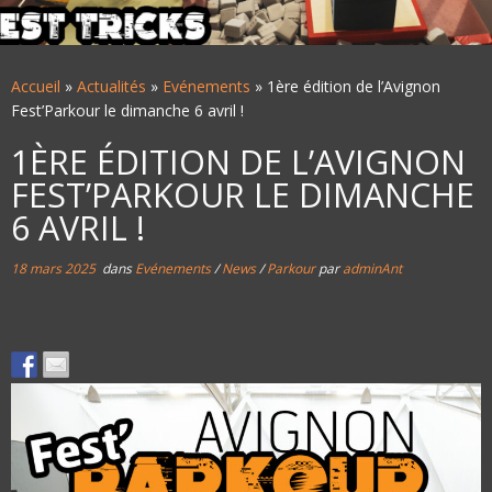
Accueil
»
Actualités
»
Evénements
»
1ère édition de l’Avignon
Fest’Parkour le dimanche 6 avril !
1ÈRE ÉDITION DE L’AVIGNON
FEST’PARKOUR LE DIMANCHE
6 AVRIL !
18 mars 2025
dans
Evénements
/
News
/
Parkour
par
adminAnt