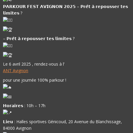
𝗣𝗔𝗥𝗞𝗢𝗨𝗥 𝗙𝗘𝗦𝗧 𝗔𝗩𝗜𝗚𝗡𝗢𝗡 𝟮𝟬𝟮𝟱 – 𝗣𝗿𝗲̂𝘁 𝗮̀ 𝗿𝗲𝗽𝗼𝘂𝘀𝘀𝗲𝗿 𝘁𝗲𝘀
𝗹𝗶𝗺𝗶𝘁𝗲𝘀 ?
– 𝗣𝗿𝗲̂𝘁 𝗮̀ 𝗿𝗲𝗽𝗼𝘂𝘀𝘀𝗲𝗿 𝘁𝗲𝘀 𝗹𝗶𝗺𝗶𝘁𝗲𝘀 ?
Le 6 avril 2025 , rendez-vous à l’
ANT Avignon
pour une journée 100% parkour !
𝗛𝗼𝗿𝗮𝗶𝗿𝗲𝘀 : 10h – 17h
𝗟𝗶𝗲𝘂 : Halles sportives Génicoud, 20 Avenue du Blanchissage,
84000 Avignon