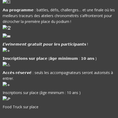
𝗔𝘂 𝗽𝗿𝗼𝗴𝗿𝗮𝗺𝗺𝗲 : battles, défis, challenges… et une finale où les
meilleurs traceurs des ateliers chronométrés s’affronteront pour
décrocher la première place du podium !
𝙀́𝙫𝙚́𝙣𝙚𝙢𝙚𝙣𝙩 𝙜𝙧𝙖𝙩𝙪𝙞𝙩 𝙥𝙤𝙪𝙧 𝙡𝙚𝙨 𝙥𝙖𝙧𝙩𝙞𝙘𝙞𝙥𝙖𝙣𝙩𝙨 !
𝗜𝗻𝘀𝗰𝗿𝗶𝗽𝘁𝗶𝗼𝗻𝘀 𝘀𝘂𝗿 𝗽𝗹𝗮𝗰𝗲 (𝗮̂𝗴𝗲 𝗺𝗶𝗻𝗶𝗺𝘂𝗺 : 𝟭𝟬 𝗮𝗻𝘀 )
𝗔𝗰𝗰𝗲̀𝘀 𝗿𝗲́𝘀𝗲𝗿𝘃𝗲́ : seuls les accompagnateurs seront autorisés à
entrer.
Inscriptions sur place (âge minimum : 10 ans )
Food Truck sur place