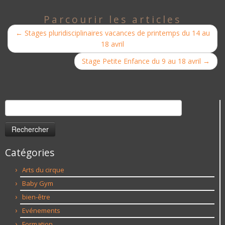
Parcourir les articles
←
Stages pluridisciplinaires vacances de printemps du 14 au
18 avril
Stage Petite Enfance du 9 au 18 avril
→
Rechercher :
Catégories
Arts du cirque
Baby Gym
bien-être
Evénements
Formation