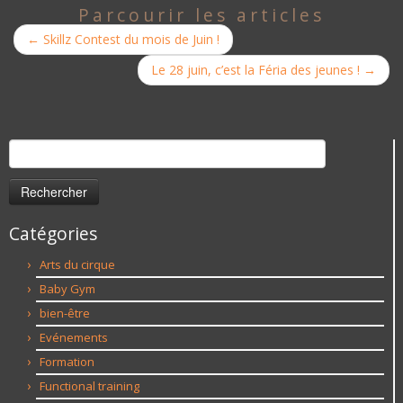
Parcourir les articles
←
Skillz Contest du mois de Juin !
Le 28 juin, c’est la Féria des jeunes !
→
Rechercher :
Catégories
Arts du cirque
Baby Gym
bien-être
Evénements
Formation
Functional training