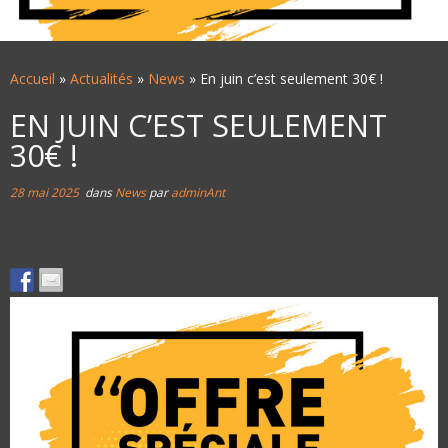
Accueil
»
Actualités
»
News
»
En juin c’est seulement 30€ !
EN JUIN C’EST SEULEMENT
30€ !
28 mai 2025
dans
News
par
adminAnt