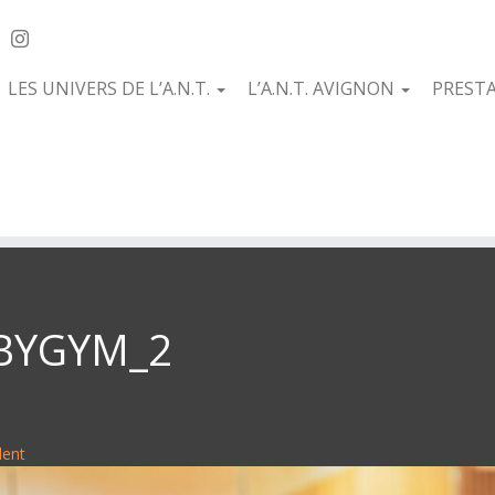
LES UNIVERS DE L’A.N.T.
L’A.N.T. AVIGNON
PREST
BYGYM_2
dent