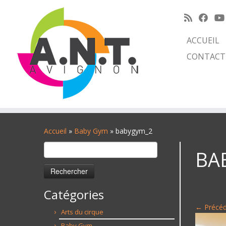
ACCUEIL
CONTACT
Passer
au
Accueil
»
Baby Gym
»
babygym_2
contenu
Rechercher :
BA
Catégories
← Précé
Arts du cirque
Baby Gym