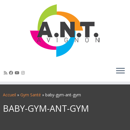
Passer
au
Accueil
»
Gym Santé
»
baby-gym-ant-gym
contenu
BABY-GYM-ANT-GYM