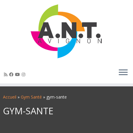
Passer
au
Accueil
»
Gym Santé
»
gym-sante
contenu
GYM-SANTE