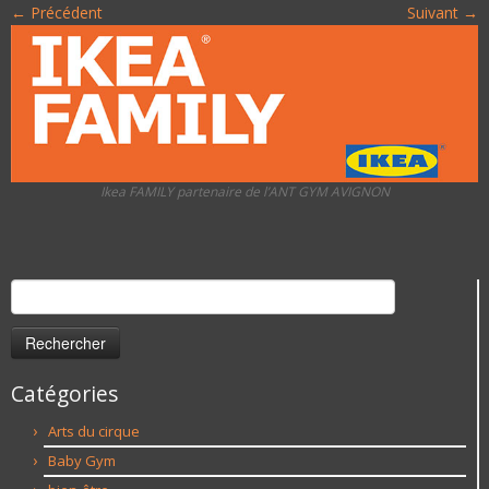
← Précédent
Suivant →
Ikea FAMILY partenaire de l’ANT GYM AVIGNON
Rechercher :
Catégories
Arts du cirque
Baby Gym