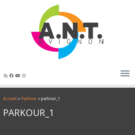
Passer
au
Accueil
»
Parkour
»
parkour_1
contenu
PARKOUR_1