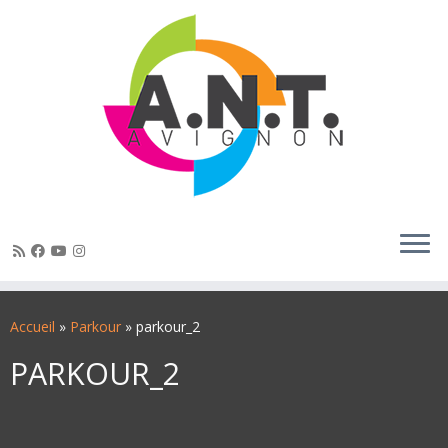
Passer
au
Accueil
»
Parkour
»
parkour_2
contenu
PARKOUR_2