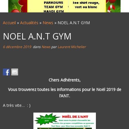
Accueil
»
Actualités
»
News
»
NOEL A.N.T GYM
NOEL A.N.T GYM
6 décembre 2019
dans
News
par
Laurent Michelier
Chers Adhérents,
Vous trouverez toutes les informations pour le Noël 2019 de
l’ANT.
A très vite… : )