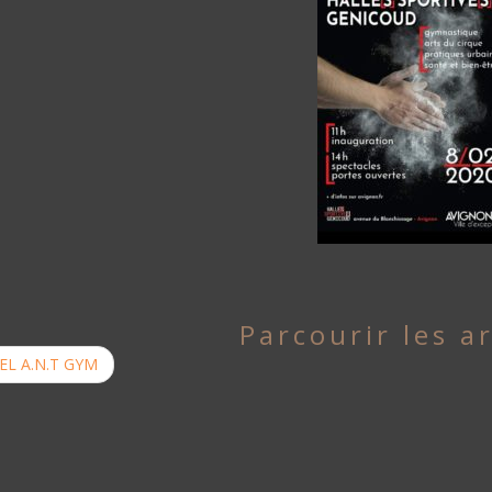
Parcourir les ar
L A.N.T GYM