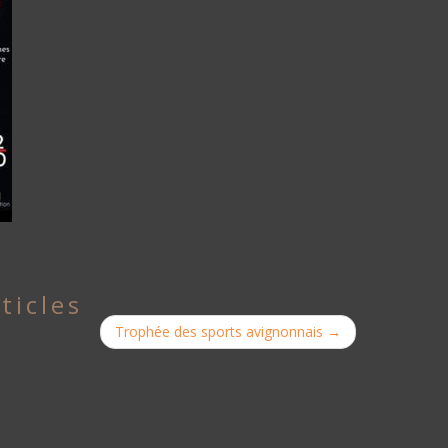
ticles
Trophée des sports avignonnais
→