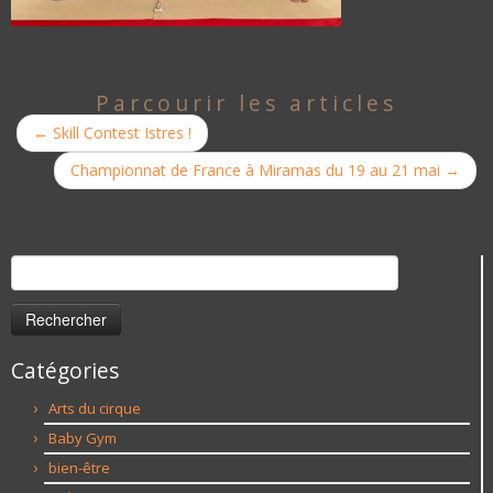
Parcourir les articles
←
Skill Contest Istres !
Championnat de France à Miramas du 19 au 21 mai
→
Rechercher :
Catégories
Arts du cirque
Baby Gym
bien-être