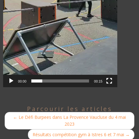
00:00
00:15
Parcourir les articles
←
Le Défi Burpees dans La Provence Vaucluse du 4 mai
2023
Résultats compétition gym à Istres 6 et 7 mai
→