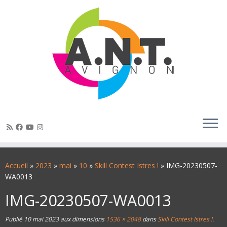
Passer
au
Accueil
»
2023
»
mai
»
10
»
Skill Contest Istres !
»
IMG-20230507-
contenu
WA0013
IMG-20230507-WA0013
Publié
10 mai 2023
aux dimensions
1536 × 2048
dans
Skill Contest Istres !
.