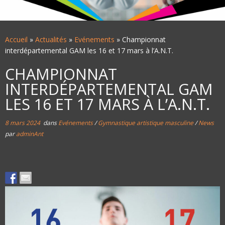
Accueil
»
Actualités
»
Evénements
»
Championnat
interdépartemental GAM les 16 et 17 mars à l’A.N.T.
CHAMPIONNAT
INTERDÉPARTEMENTAL GAM
LES 16 ET 17 MARS À L’A.N.T.
8 mars 2024
dans
Evénements
/
Gymnastique artistique masculine
/
News
par
adminAnt