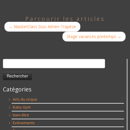
Parcourir les articles
←
MasterClass Duo Aérien Trapèze
Stage vacances printemps
→
Rechercher :
Catégories
Arts du cirque
Baby Gym
bien-être
Evénements